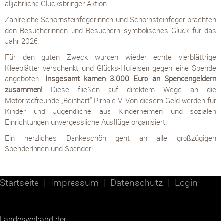
alljährliche Glücksbringer-Aktion.
Zahlreiche Schornsteinfegerinnen und Schornsteinfeger brachten
den Besucherinnen und Besuchern symbolisches Glück für das
Jahr 2026.
Für den guten Zweck wurden wieder echte vierblättrige
Kleeblätter verschenkt und Glücks-Hufeisen gegen eine Spende
angeboten.
Insgesamt kamen 3.000 Euro an Spendengeldern
zusammen!
Diese fließen auf direktem Wege an die
Motorradfreunde „Beinhart“ Pirna e.V. Von diesem Geld werden für
Kinder und Jugendliche aus Kinderheimen und sozialen
Einrichtungen unvergessliche Ausflüge organisiert.
Ein herzliches Dankeschön geht an alle großzügigen
Spenderinnen und Spender!
Startseite
|
Impressum
|
Datenschutz
|
Login
Landesverband der