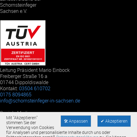
Schornsteinfeger
Sachsen e.V.
Leitung
Präsident Mario Einbock
Freiberger Straße 16 a
01744 Dippoldiswalde
Kontakt:
03504 610702
0175 8094865
info
@­schornsteinfeger-in-sachsen.de
Soziale Medien:
Mit "Akzeptieren"
🛠 Anpassen
✔ Akzeptieren
stimmen Sie der
Verwendung von Cookies
für Analysen und personalisierte Inhalte durch uns oder